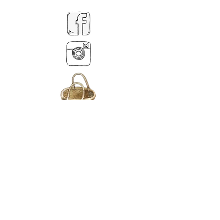
MY BASKET
ABOUT US
Тел.
07539 880641
alison@alisondaviesminiatures.co.uk