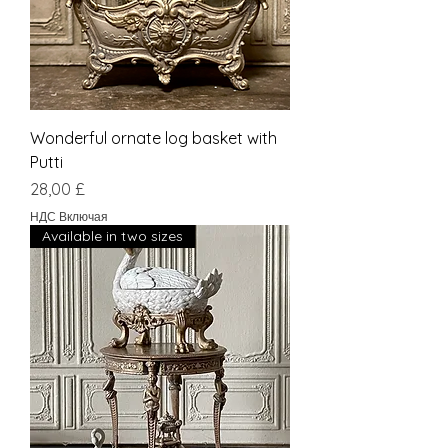
Wonderful ornate log basket with
Putti
Цена
28,00 £
НДС Включая
Available in two sizes