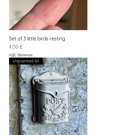
Set of 3 little birds resting
Цена
4,00 £
НДС Включая
Unpainted kit