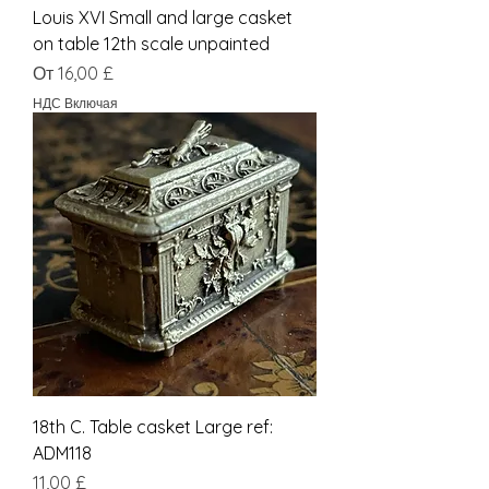
Louis XVI Small and large casket
on table 12th scale unpainted
Цена со скидкой
От
16,00 £
НДС Включая
18th C. Table casket Large ref:
ADM118
Цена
11,00 £