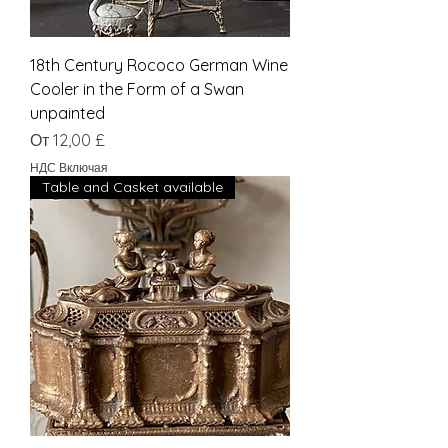
18th Century Rococo German Wine
Cooler in the Form of a Swan
unpainted
Цена со скидкой
От
12,00 £
НДС Включая
Table and Casket available