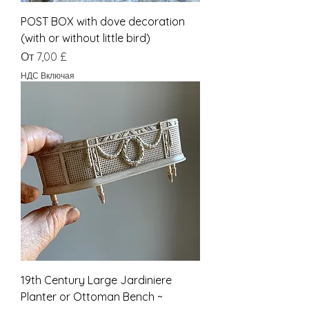
POST BOX with dove decoration
(with or without little bird)
Цена со скидкой
От
7,00 £
НДС Включая
19th Century Large Jardiniere
Planter or Ottoman Bench ~