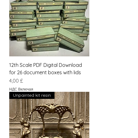
12th Scale PDF Digital Download
for 26 document boxes with lids
Цена
4,00 £
НДС Включая
Unpainted kit resin