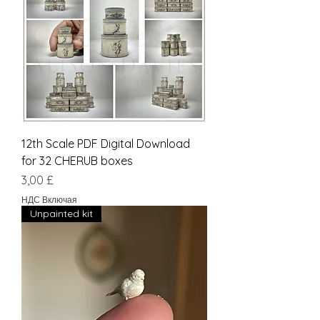
12th Scale PDF Digital Download
for 32 CHERUB boxes
Цена
3,00 £
НДС Включая
Unpainted kit