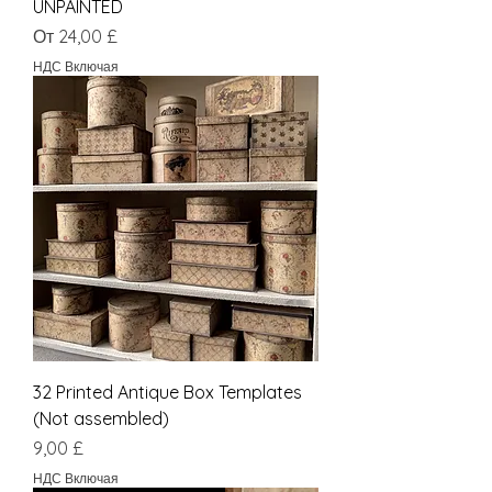
UNPAINTED
Цена со скидкой
От
24,00 £
НДС Включая
32 Printed Antique Box Templates
(Not assembled)
Цена
9,00 £
НДС Включая