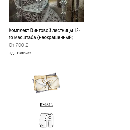
Комплект Винтовой лестницы 12-
го масштаба (неокрашенный)
Цена со скидкой
От
7,00 £
НДС Включая
EMAIL