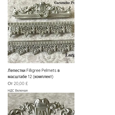
Лепестки Filligree Pelmets в
масштабе 12 (комплект)
Цена со скидкой
От
20,00 £
НДС Включая