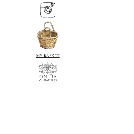
MY BASKET
ABOUT US
Тел.
07539 880641
alison@alisondaviesminiatures.co.uk