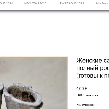
GNS 2024
NEW ITEMS 2023
NEW DESIGNS 2025
24th Scale
Женские са
полный рос
(готовы к п
Цена
4,00 £
НДС Включая
Количество
*