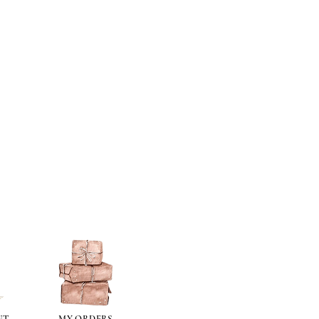
NT
MY ORDERS