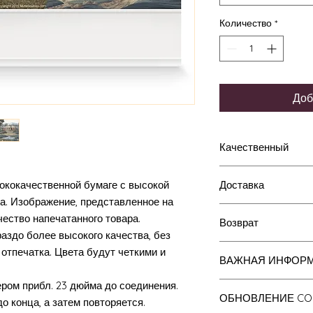
Количество
*
Доб
Качественный
ококачественной бумаге с высокой
Доставка
Разрешение (резкос
а. Изображение, представленное на
очень высокого каче
Ваше фотообои упак
просматриваете сле
чество напечатанного товара.
Возврат
отправят по почте 
фрески, ваш отпечат
аздо более высокого качества, без
почтовой службы.
красивым. Все фото
Если вы недовольны
отпечатка. Цвета будут четкими и
Для международных
ВАЖНАЯ ИНФОРМ
высококачественной
вернуть ее мне и п
используем ту же ус
поверхность и не м
При возврате товаро
наши посылки отпр
ером прибл. 23 дюйма до соединения.
Имейте в виду, чт
не растекаются, есл
подтверждение опла
ОБНОВЛЕНИЕ COI
отправки, но не отс
складе, и я делаю 
о конца, а затем повторяется.