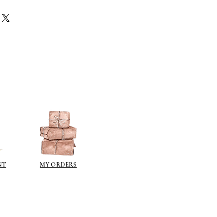
отправки может занять до 10
е на
текущая ситуация с
ее время было удивительное и
оличество заказов. Это в
актом, что курьеры борются с
т, что сроки доставки, скорее
ше, чем обычно.
NT
MY ORDERS