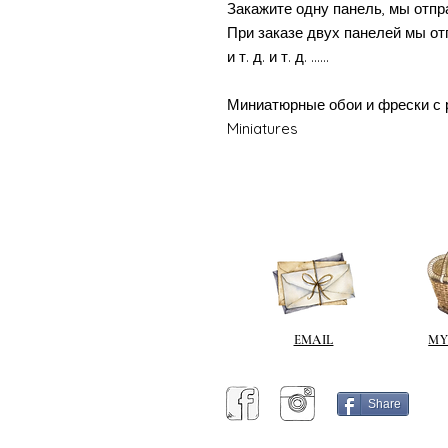
Закажите одну панель, мы отпр
При заказе двух панелей мы от
и т. д. и т. д. ......
Миниатюрные обои и фрески с 
Miniatures
EMAIL
MY
Share