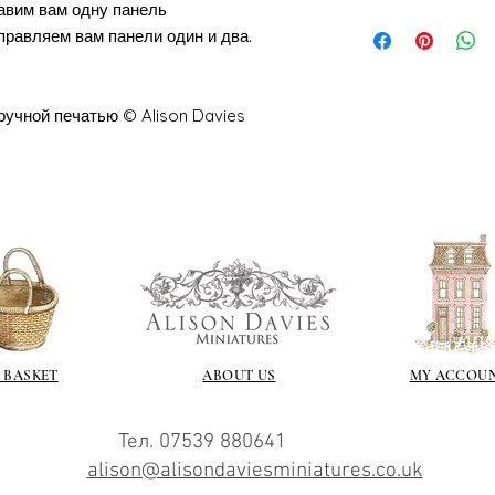
следствие, время 
авим вам одну панель
Обратите внимани
рабочих дней.
правляем вам панели один и два.
короной
У меня в последн
беспрецедентное к
сочетании с тем ф
ручной печатью © Alison Davies
объемами, означае
всего, будут доль
 BASKET
ABOUT US
MY ACCOU
Тел. 07539 880641
alison@alisondaviesminiatures.co.uk